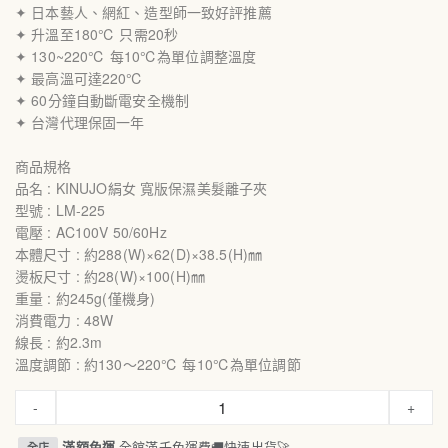
✦ 日本藝人、網紅、造型師一致好評推薦
✦ 升溫至180℃ 只需20秒
✦ 130~220℃ 每10℃為單位調整溫度
✦ 最高溫可達220℃
✦ 60分鐘自動斷電安全機制
✦ 台灣代理保固一年
商品規格
品名 : KINUJO絹女 寬版保濕美髮離子夾
型號 : LM-225
電壓 : AC100V 50/60Hz
本體尺寸 : 約288(W)×62(D)×38.5(H)㎜
燙板尺寸 : 約28(W)×100(H)㎜
重量 : 約245g(僅機身)
消費電力 : 48W
線長 : 約2.3m
溫度調節 : 約130〜220℃ 每10℃為單位調節
-
+
滿額免運
全館滿千免運費🚚快速出貨🚀
全店