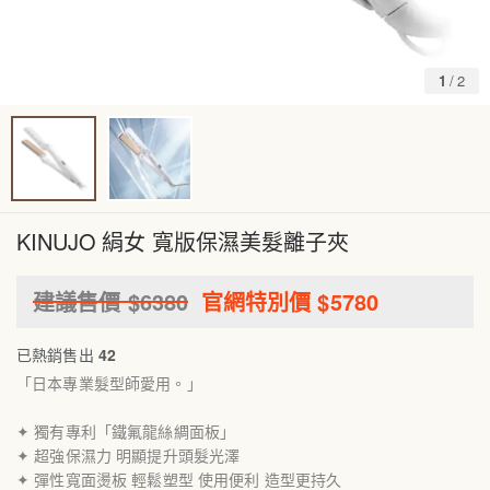
1
/
2
KINUJO 絹女 寬版保濕美髮離子夾
建議售價 $
6380
官網特別價 $
5780
已熱銷售出
42
「日本專業髮型師愛用。」
✦ 獨有專利「鐵氟龍絲綢面板」
✦ 超強保濕力 明顯提升頭髮光澤
✦ 彈性寬面燙板 輕鬆塑型 使用便利 造型更持久