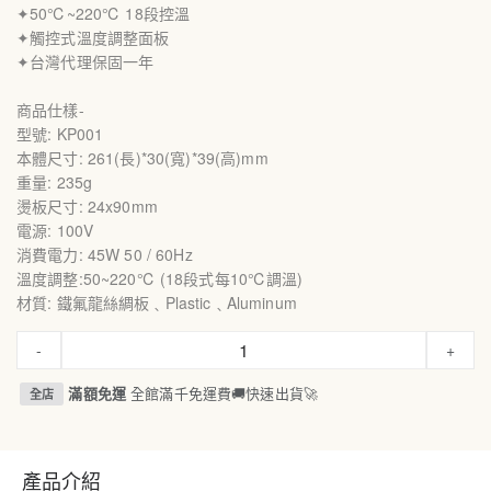
✦50℃~220℃ 18段控溫
✦觸控式溫度調整面板
✦台灣代理保固一年
商品仕樣-
型號: KP001
本體尺寸: 261(長)*30(寬)*39(高)mm
重量: 235g
燙板尺寸: 24x90mm
電源: 100V
消費電力: 45W 50 / 60Hz
溫度調整:50~220℃ (18段式每10℃調溫)
材質: 鐵氟龍絲綢板﹑Plastic﹑Aluminum
-
+
滿額免運
全館滿千免運費🚚快速出貨🚀
全店
產品介紹