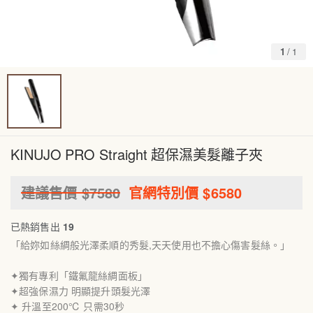
1
/
1
KINUJO PRO Straight 超保濕美髮離子夾
建議售價 $
7580
官網特別價 $
6580
已熱銷售出
19
「給妳如絲綢般光澤柔順的秀髮,天天使用也不擔心傷害髮絲。」
✦獨有專利「鐵氟龍絲綢面板」
✦超強保濕力 明顯提升頭髮光澤
✦ 升溫至200℃ 只需30秒