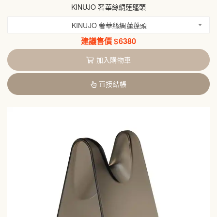
KINUJO 奢華絲綢蓮蓬頭
KINUJO 奢華絲綢蓮蓬頭
建議售價 $
6380
加入購物車
直接結帳