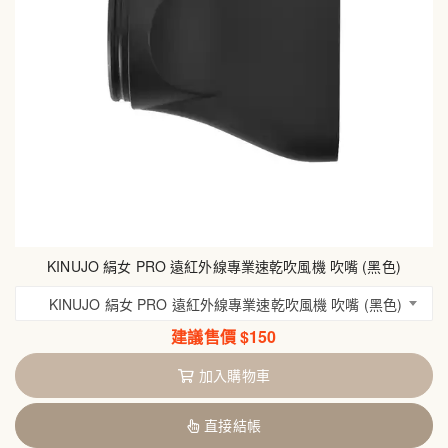
KINUJO 絹女 PRO 遠紅外線專業速乾吹風機 吹嘴 (黑色)
KINUJO 絹女 PRO 遠紅外線專業速乾吹風機 吹嘴 (黑色)
建議售價 $
150
加入購物車
直接結帳