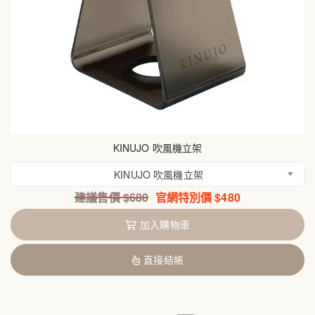
KINUJO 吹風機立架
KINUJO 吹風機立架
建議售價 $
680
官網特別價 $
480
加入購物車
直接結帳