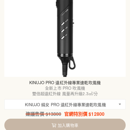
KINUJO PRO 遠紅外線專業速乾吹風機
全新上市 PRO 吹風機
雙倍超遠紅外線 風量再升級2.3㎥/分
KINUJO 絹女 PRO 遠紅外線專業速乾吹風機
建議售價 $
13800
官網特別價 $
12800
加入購物車