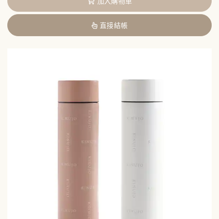
加入購物車
直接結帳