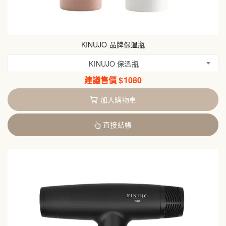
KINUJO 品牌保溫瓶
KINUJO 保溫瓶
建議售價 $
1080
加入購物車
直接結帳