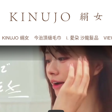
💕LINE友限定$300現金折扣(在購物車內使用優惠卷輸入300)
KINUJO 絹女
今治頂級毛巾
i. 愛朶 沙龍髮品
VI